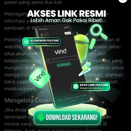
pesan yang sama dua kali.
Pencegahan Penipuan - cookies ini menyimpan
informasi yang membantu kami menghentikan
penipuan di Website kami.
Penting untuk diingat bahwa link yang disediakan di
website kami ke situs web pihak ketiga adalah situs-
situs akan memiliki cookie mereka sendiri dan
kebijakan privasi yang akan mengatur informasi yang
mungkin Anda kirimkan. Jika Anda memutuskan untuk
menggunakan situs web pihak ketiga terkait, silahkan
baca cookie mereka dan kebijakan privasi sebelum
melakukannya.
Mengelola Cookie
Jika Anda ingin menghapus cookie yang sudah
tersimpan di komputer Anda atau menghentikan
cookie yang melacak histori browsing Anda di
Website, Anda dapat melakukannya dengan